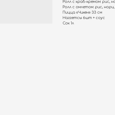
Ролл с краб-кремом: рис, н
Ролл с омлетом: рис, нори
Пицца «Чикен» 33 см
Наггетсы 6шт + соус
Сок 1л