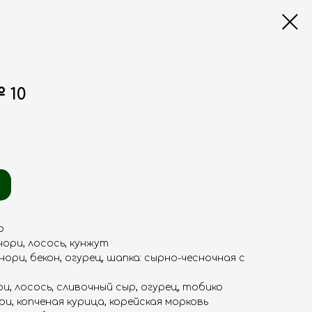
 10
р
нори, лосось, кунжут
нори, бекон, огурец, шапка: сырно-чесночная с
ри, лосось, сливочный сыр, огурец, тобико
ри, копченая курица, корейская морковь