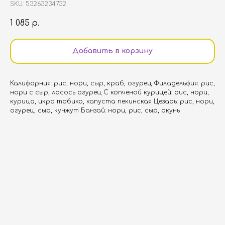
SKU:
53263234732
1 085
р.
Добавить в корзину
Калифорния: рис, нори, сыр, краб, огурец Филадельфия: рис,
нори с сыр, лосось огурец С копченой курицей: рис, нори,
курица, икра тобико, капуста пекинская Цезарь: рис, нори,
огурец, сыр, кунжут Банзай: нори, рис, сыр, окунь